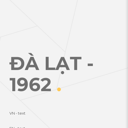
ĐÀ LẠT -
1962
.
VN - text