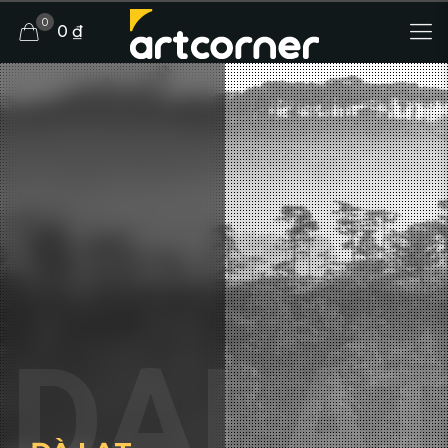
0
0 ₫