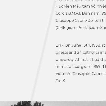
Học viện Mẫu tâm Vô nhiễ
Cordis B.M.V.). Đến năm 19
Giuseppe Caprio đổi tên t
(Collegium Pontificium Sanc
EN - On June 13th, 1958, st
priests and 24 catholics in
university. At first it had
Immaculi-corgis. In 1959, 
Vietnam Giuseppe Caprio c
Pio X.