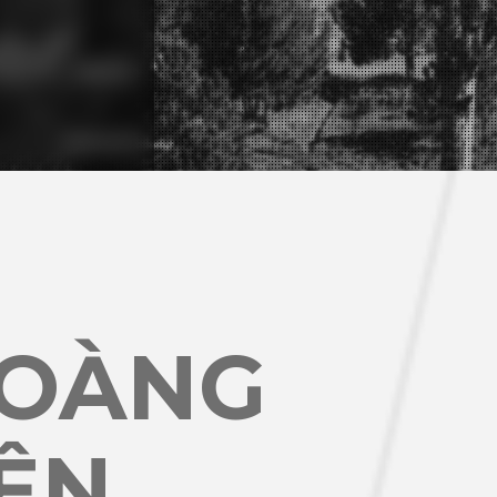
HOÀNG
ỆN