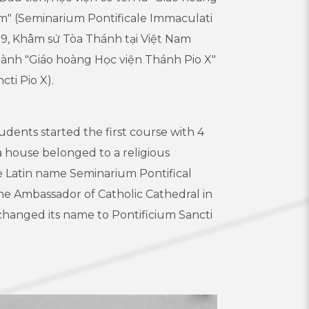
m" (Seminarium Pontificale Immaculati
59, Khâm sứ Tòa Thánh tại Việt Nam
hành "Giáo hoàng Học viện Thánh Pio X"
ti Pio X).
udents started the first course with 4
 a house belonged to a religious
 the Latin name Seminarium Pontifical
The Ambassador of Catholic Cathedral in
hanged its name to Pontificium Sancti