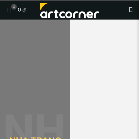
0
0 ₫