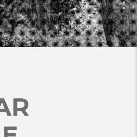
AR
LE