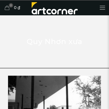
0
0 ₫
Quy Nhơn xưa