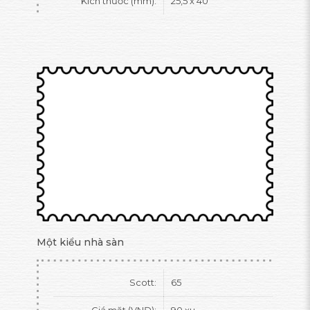
Kích thước (mm):
25,5 x 40
Một kiểu nhà sàn
Scott:
65