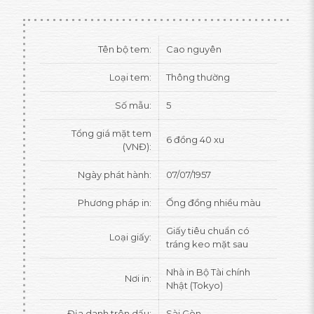
Tên bộ tem:
Cao nguyên
Loại tem:
Thông thường
Số mẫu:
5
Tổng giá mặt tem
6 đồng 40 xu
(VNĐ):
Ngày phát hành:
07/07/1957
Phương pháp in:
Ống đồng nhiều màu
Giấy tiêu chuẩn có
Loại giấy:
tráng keo mặt sau
Nhà in Bộ Tài chính
Nơi in:
Nhật (Tokyo)
Địa danh trên dấu:
Sài Gòn