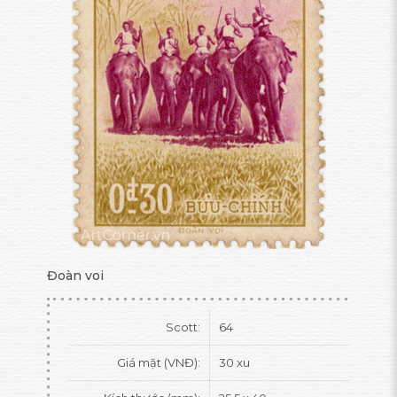
Đoàn voi
Scott:
64
Giá mặt (VNĐ):
30 xu