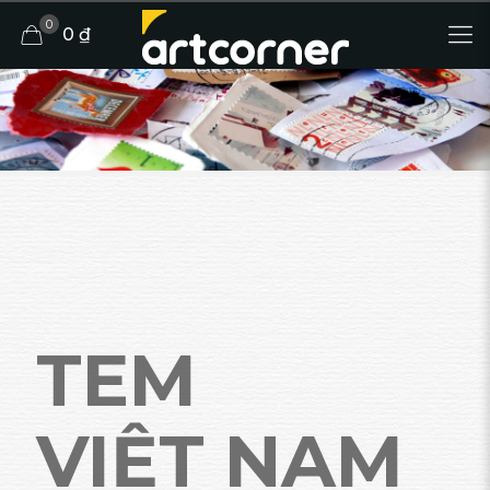
0
0 ₫
TEM
VIỆT NAM