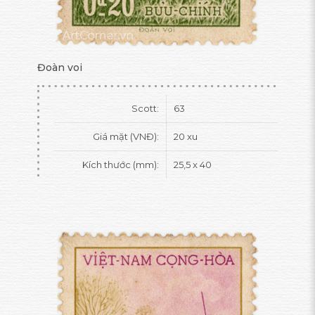
Đoàn voi
Scott:
63
Giá mặt (VNĐ):
20 xu
Kích thước (mm):
25,5 x 40