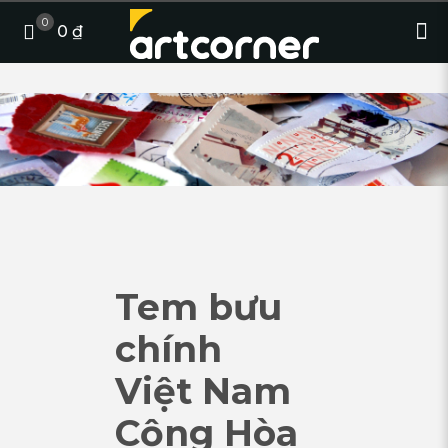
0
0 ₫
Tem bưu
chính
Việt Nam
Cộng Hòa