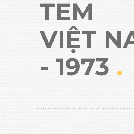
TEM
VIỆT 
- 1973
.