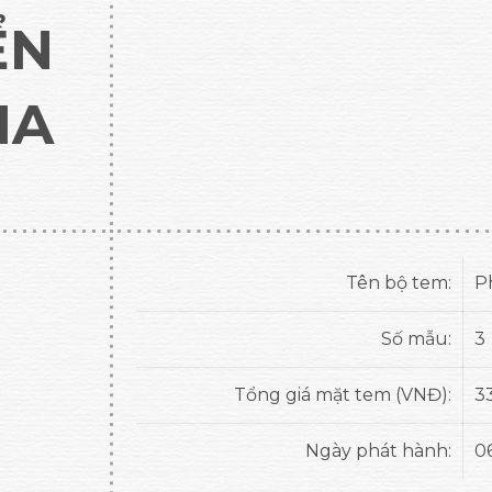
ỂN
IA
Tên bộ tem:
P
Số mẫu:
3
Tổng giá mặt tem (VNĐ):
3
Ngày phát hành:
06