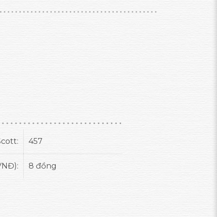
cott:
457
VNĐ):
8 đồng