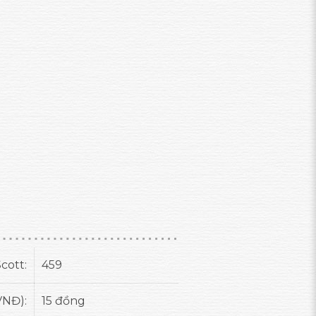
cott:
459
VNĐ):
15 đồng