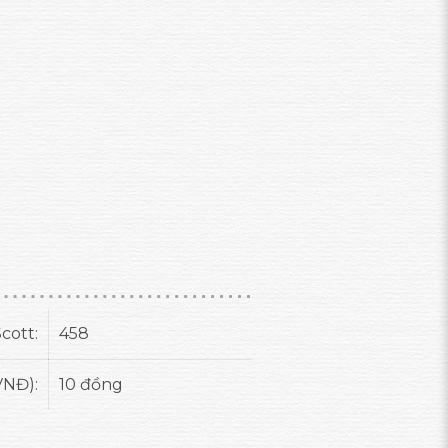
cott:
458
VNĐ):
10 đồng