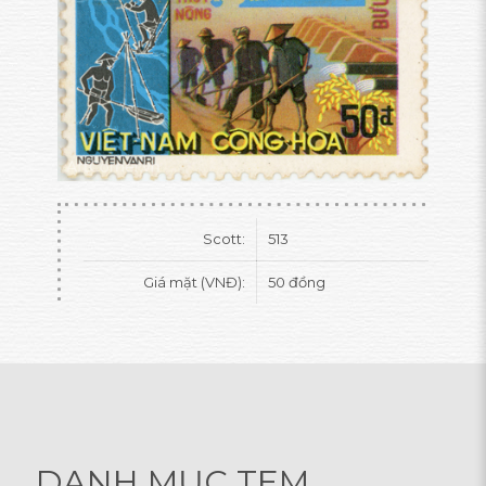
Scott:
513
Giá mặt (VNĐ):
50 đồng
DANH MỤC TEM