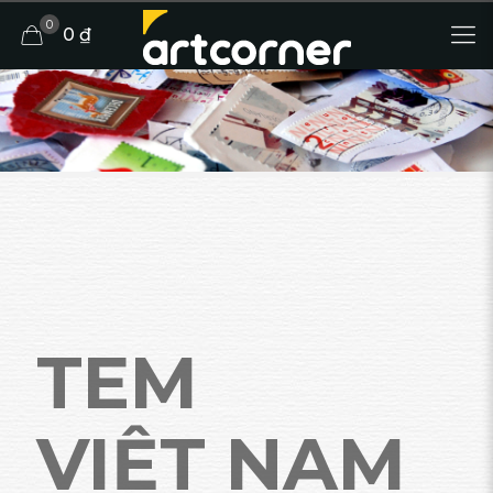
0
0 ₫
TEM
VIỆT NAM