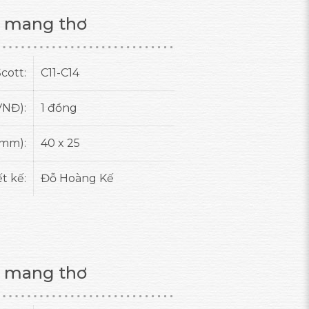
 mang thơ
cott:
C11-C14
VNĐ):
1 đồng
(mm):
40 x 25
ết kế:
Đỗ Hoàng Kế
 mang thơ