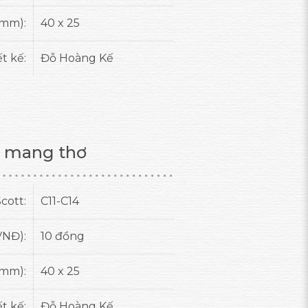
(mm):
40 x 25
ết kế:
Đỗ Hoàng Kế
 mang thơ
cott:
C11-C14
VNĐ):
10 đồng
(mm):
40 x 25
ết kế:
Đỗ Hoàng Kế