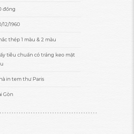
0 đồng
0/12/1960
hắc thép 1 màu & 2 màu
iấy tiêu chuẩn có tráng keo mặt
au
hà in tem thư Paris
ài Gòn