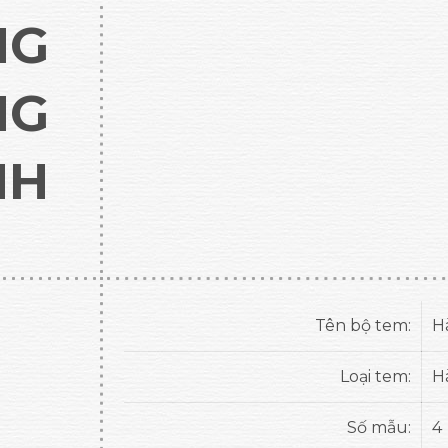
NG
NG
NH
Tên bộ tem:
H
Loại tem:
H
Số mẫu:
4