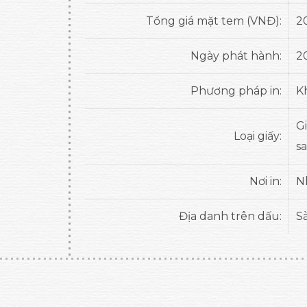
Tổng giá mặt tem (VNĐ):
2
Ngày phát hành:
2
Phương pháp in:
K
G
Loại giấy:
s
Nơi in:
N
Địa danh trên dấu:
S