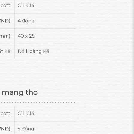
cott:
C11-C14
VNĐ):
4 đồng
(mm):
40 x 25
ết kế:
Đỗ Hoàng Kế
 mang thơ
cott:
C11-C14
VNĐ):
5 đồng