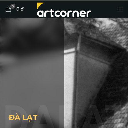
0
0 ₫