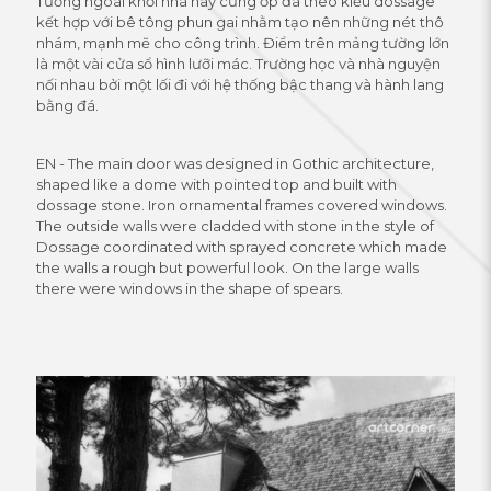
Tường ngoài khối nhà này cũng ốp đá theo kiểu dossage
kết hợp với bê tông phun gai nhằm tạo nên những nét thô
nhám, mạnh mẽ cho công trình. Điểm trên mảng tường lớn
là một vài cửa sổ hình lưỡi mác. Trường học và nhà nguyện
nối nhau bởi một lối đi với hệ thống bậc thang và hành lang
bằng đá.
EN - The main door was designed in Gothic architecture,
shaped like a dome with pointed top and built with
dossage stone. Iron ornamental frames covered windows.
The outside walls were cladded with stone in the style of
Dossage coordinated with sprayed concrete which made
the walls a rough but powerful look. On the large walls
there were windows in the shape of spears.