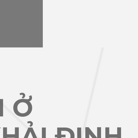
H Ở
HẢI ĐỊNH