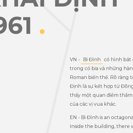
961
.
VN -
Bi Đình
có hình bát 
trong có bia và những hàng
Roman biến thể. Rõ ràng t
Định là sự kết hợp từ Đông 
thấy một quan điểm thẩm 
của các vị vua khác.
EN - Bi Đình is an octagon
Inside the building, there