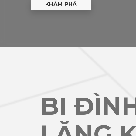
BI ĐÌN
LĂNG K