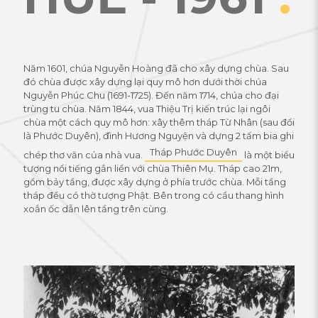
Năm 1601, chúa Nguyễn Hoàng đã cho xây dựng chùa. Sau
đó chùa được xây dựng lại quy mô hơn dưới thời chúa
Nguyễn Phúc Chu (1691-1725). Đến năm 1714, chúa cho đại
trùng tu chùa. Năm 1844, vua Thiệu Trị kiến trúc lại ngôi
chùa một cách quy mô hơn: xây thêm tháp Từ Nhân (sau đổi
là Phước Duyên), đình Hương Nguyện và dựng 2 tấm bia ghi
Tháp Phước Duyên
chép thơ văn của nhà vua.
là một biểu
tượng nổi tiếng gắn liền với chùa Thiên Mụ. Tháp cao 21m,
gồm bảy tầng, được xây dựng ở phía trước chùa. Mỗi tầng
tháp đều có thờ tượng Phật. Bên trong có cầu thang hình
xoắn ốc dẫn lên tầng trên cùng.