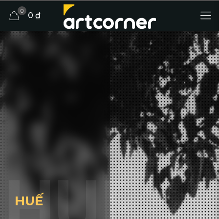
0
0 ₫