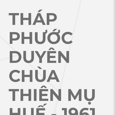
THÁP
PHƯỚC
DUYÊN
CHÙA
THIÊN MỤ
HUẾ - 1961
.