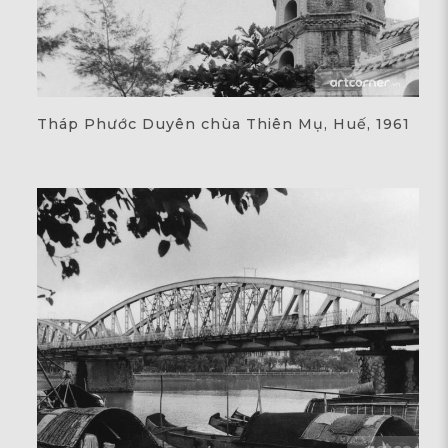
Tháp Phước Duyên chùa Thiên Mụ, Huế, 1961