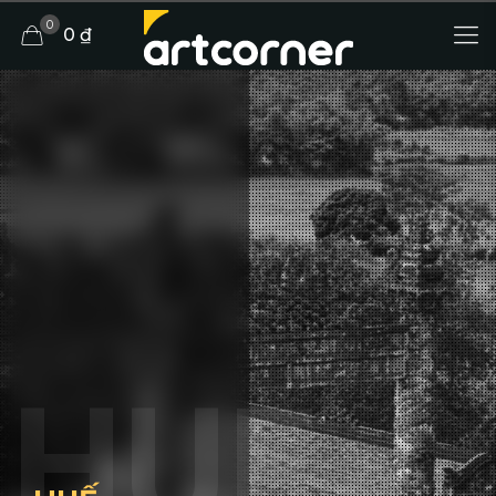
0
0 ₫