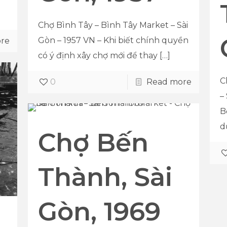
Chợ Bình Tây – Bình Tây Market – Sài
Gòn – 1957 VN – Khi biết chính quyền
re
có ý định xây chợ mới để thay
[…]
C
0
Read more
–
B
d
Chợ Bến
Thành, Sài
Gòn, 1969