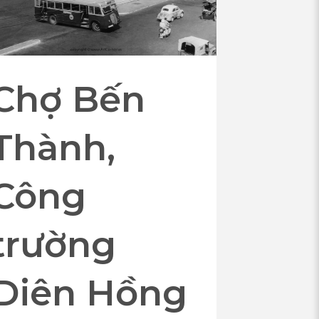
Chợ Bến
Thành,
Công
trường
Diên Hồng