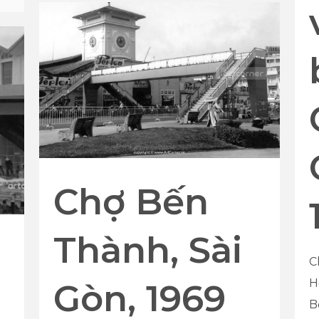
Chợ Bến
Thành, Sài
C
H
Gòn, 1969
B