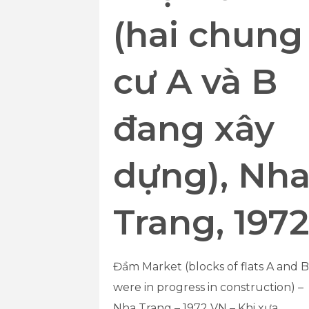
(hai chung
cư A và B
đang xây
dựng), Nh
Trang, 197
Đầm Market (blocks of flats A and B
were in progress in construction) –
Nha Trang – 1972 VN – Khi xưa,