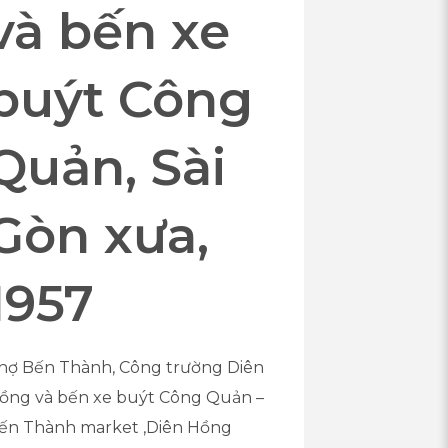
và bến xe
buýt Công
Quản, Sài
Gòn xưa,
1957
hợ Bến Thành, Công trường Diên
ồng và bến xe buýt Công Quản –
ến Thành market ,Diên Hồng