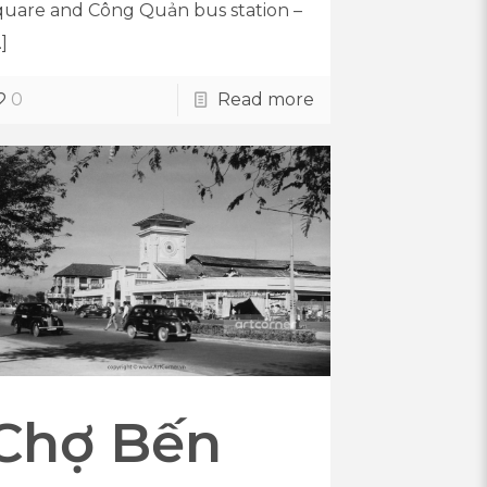
quare and Công Quản bus station –
…]
0
Read more
Chợ Bến