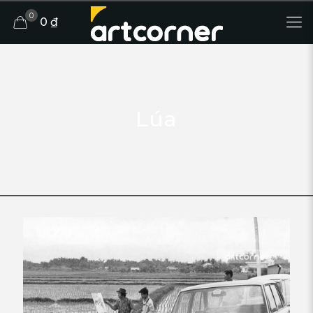
0
0 ₫
Lúa