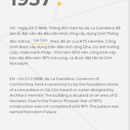
VN - Ngày 23-2-1868, Thống đốc Nam kỳ de La Grandière đã
làm lễ đặt viên đá đầu tiên khởi công xây dựng Dinh Thống
Sài Gòn
đốc mới tại
theo đồ án của KTS Hermite. Công
trình được xây dựng trên diện tích rộng 12ha. Do ảnh hưởng
cuộc chiến tranh Pháp - Phổ năm 1870 nên công trình này
kéo dài đến năm 1871 mới xong, và được đặt tên là Dinh
Norodom.
EN - On 23-2-1868, de La Grandière, Governor of
Cochinchina, held a ceremony to lay the foundation stone
of a new palace in Sài Gòn based on a plan designed by
Architect Hermite. The building is situated on an area of 12
hectares. Due to the Franco-Prussian War of 1870,
construction was not completed until 1871. The palace was
named Norodom Palace.