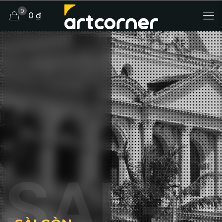
0
0 ₫