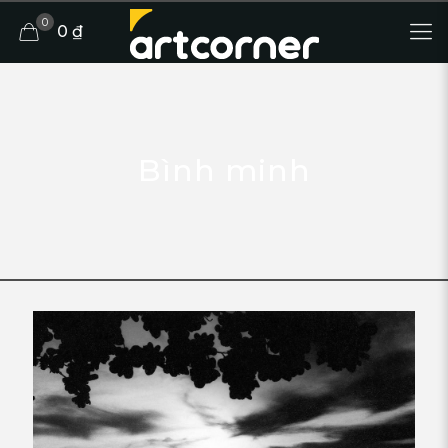
0
0 ₫
Bình minh