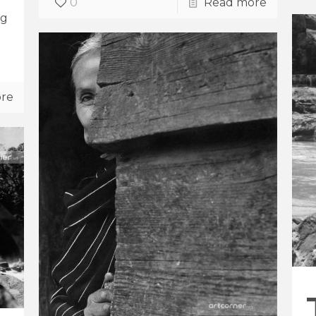
0
Read more
ng
re