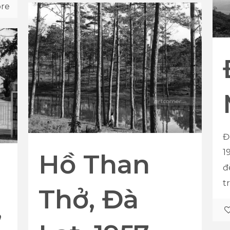
re
Đ
1
Hồ Than
đ
t
Thở, Đà
,