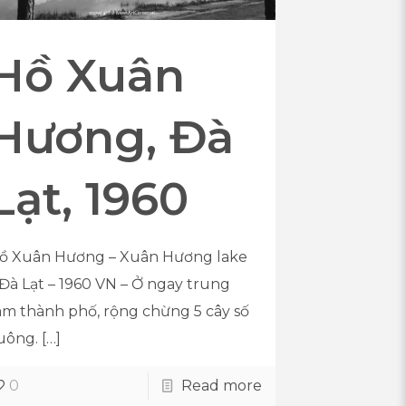
Hồ Xuân
Hương, Đà
Lạt, 1960
ồ Xuân Hương – Xuân Hương lake
 Đà Lạt – 1960 VN – Ở ngay trung
âm thành phố, rộng chừng 5 cây số
uông.
[…]
0
Read more