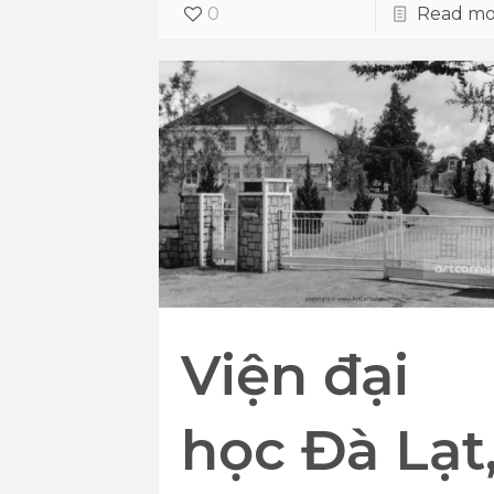
0
Read mo
Viện đại
học Đà Lạt