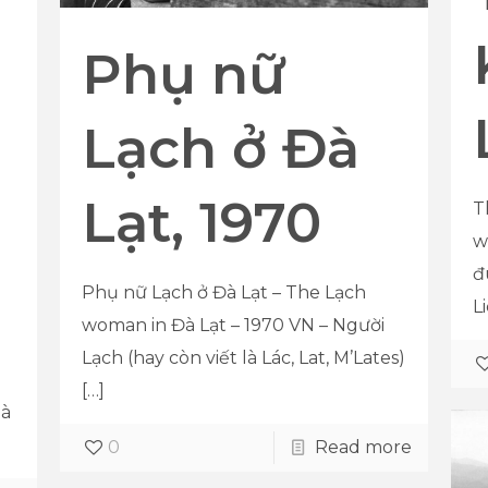
Phụ nữ
Lạch ở Đà
Lạt, 1970
T
w
đ
Phụ nữ Lạch ở Đà Lạt – The Lạch
L
woman in Đà Lạt – 1970 VN – Người
Lạch (hay còn viết là Lác, Lat, M’Lates)
[…]
Ðà
0
Read more