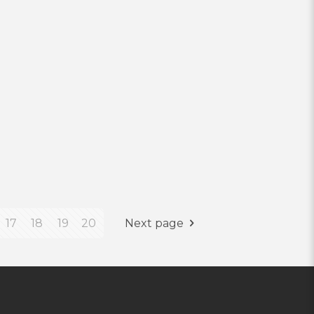
17
18
19
20
Next page