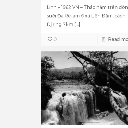
Linh – 1962 VN – Thác nằm trên dò
suối Đa Rê-am ở xã Liên Ðầm, cách
Djiring 7km
[…]
0
Read mo