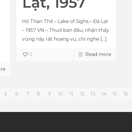
Lạt, 1957
Hồ Than Thở – Lake of Sighs – Đà Lạt
– 1957 VN – Thuở ban đầu, nhận thấy
i
vùng này rất hoang vu, chỉ nghe
[…]
0
Read more
re
5
6
7
8
9
10
11
12
13
14
15
16