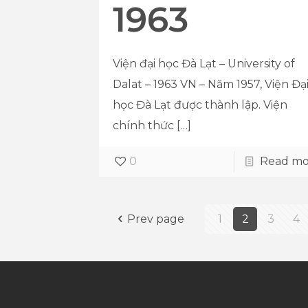
1963
Viện đại học Đà Lạt – University of
Dalat – 1963 VN – Năm 1957, Viện Đạ
học Đà Lạt được thành lập. Viện
chính thức
[…]
0
Read mo
Prev page
1
2
3
4