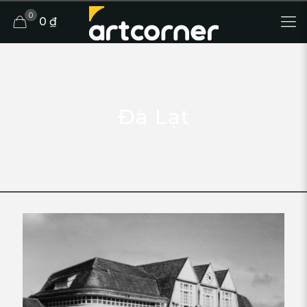
0
0 ₫
Đà Lạt