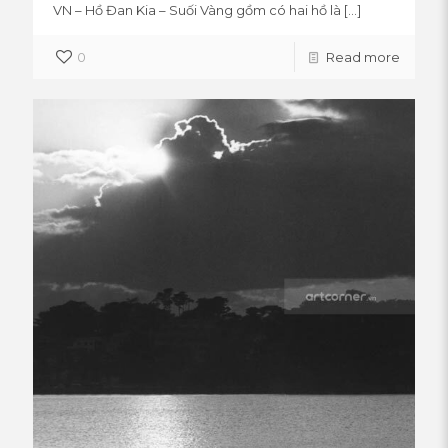
VN – Hồ Đan Kia – Suối Vàng gồm có hai hồ là
[…]
0
Read more