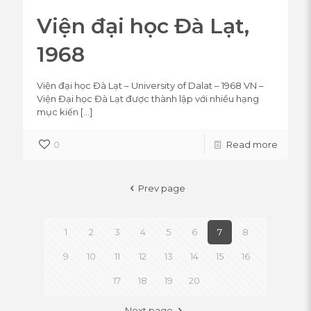
Viện đại học Đà Lạt,
1968
Viện đại học Đà Lạt – University of Dalat – 1968 VN –
Viện Đại học Đà Lạt được thành lập với nhiều hạng
mục kiến
[…]
0
Read more
Prev page
1
2
3
4
5
6
7
8
9
10
11
12
13
14
15
16
17
18
19
20
Next page