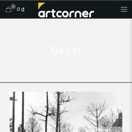
0
0 ₫
Đà Lạt