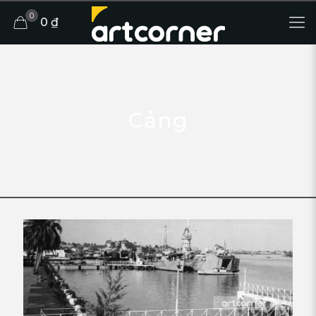
0
0 ₫
Cảng