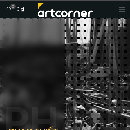
0
0 ₫