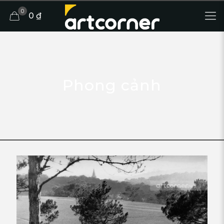
0
0 ₫
Phong cảnh