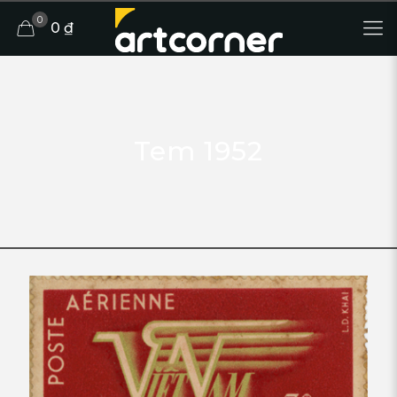
0
0 ₫
Tem 1952