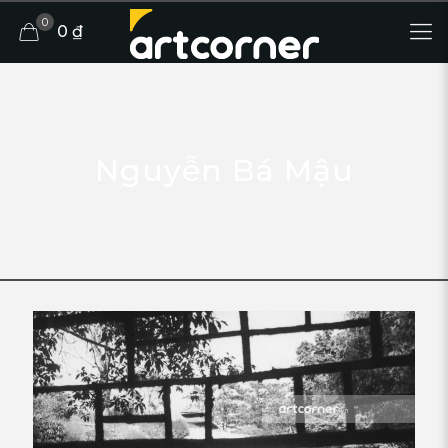
0
0 ₫
Nguyễn Bá Mậu