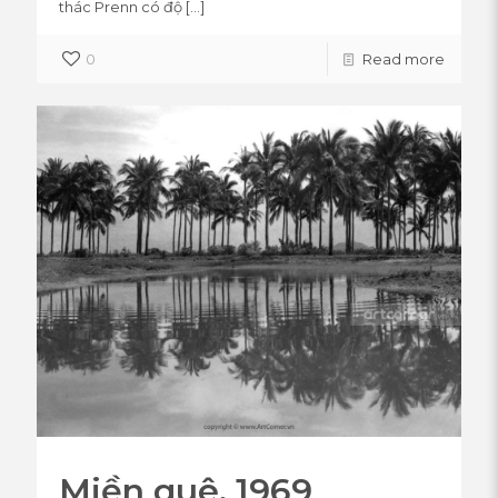
thác Prenn có độ
[…]
0
Read more
Miền quê, 1969