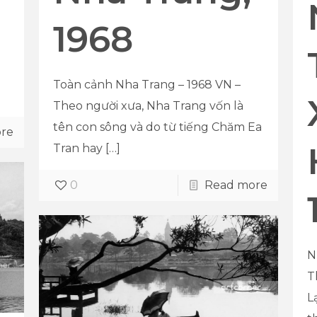
1968
Toàn cảnh Nha Trang – 1968 VN –
Theo người xưa, Nha Trang vốn là
tên con sông và do từ tiếng Chăm Ea
re
Tran hay
[…]
0
Read more
N
T
L