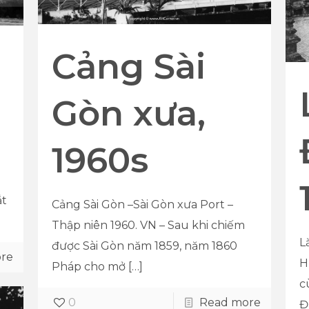
Cảng Sài
Gòn xưa,
1960s
ắt
Cảng Sài Gòn –Sài Gòn xưa Port –
Thập niên 1960. VN – Sau khi chiếm
L
được Sài Gòn năm 1859, năm 1860
re
H
Pháp cho mở
[…]
c
0
Read more
Đ