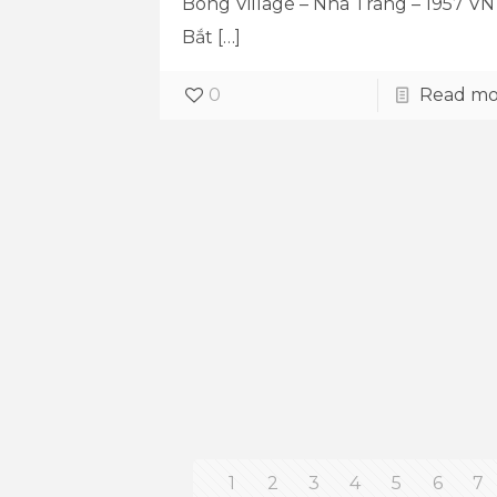
Bóng Village – Nha Trang – 1957 VN
Bắt
[…]
0
Read mo
1
2
3
4
5
6
7