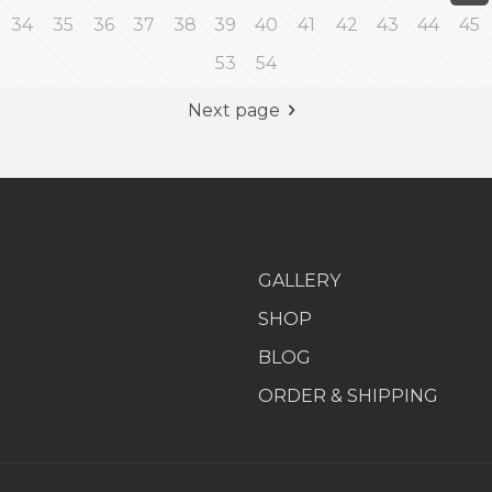
34
35
36
37
38
39
40
41
42
43
44
45
53
54
Next page
GALLERY
SHOP
BLOG
ORDER & SHIPPING