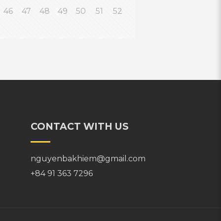
46
47
48
49
50
51
52
CONTACT WITH US
nguyenbakhiem@gmail.com
+84 91 363 7296