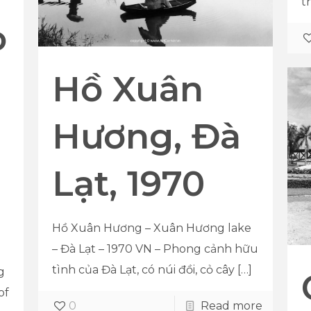
t
o
Hồ Xuân
Hương, Đà
Lạt, 1970
Hồ Xuân Hương – Xuân Hương lake
– Đà Lạt – 1970 VN – Phong cảnh hữu
tình của Đà Lạt, có núi đồi, cỏ cây
[…]
g
of
0
Read more