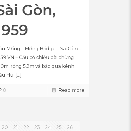
Sài Gòn,
1959
ầu Mống – Mống Bridge – Sài Gòn –
959 VN – Cầu có chiều dài chừng
30m, rộng 5,2m và bắc qua kênh
àu Hủ.
[…]
0
Read more
20
21
22
23
24
25
26