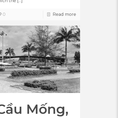
hích thể
[…]
0
Read more
Cầu Mống,