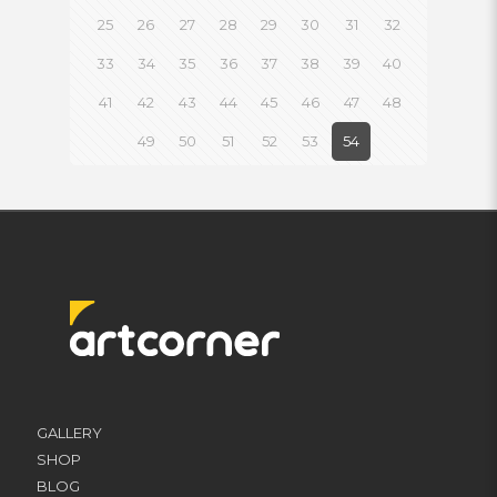
25
26
27
28
29
30
31
32
33
34
35
36
37
38
39
40
41
42
43
44
45
46
47
48
49
50
51
52
53
54
GALLERY
SHOP
BLOG