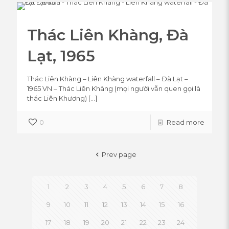
Thác Liên Khàng, Đà
Lạt, 1965
Thác Liên Khàng – Liên Khàng waterfall – Đà Lạt –
1965 VN – Thác Liên Khàng (mọi người vẫn quen gọi là
thác Liên Khương)
[…]
0
Read more
Prev page
1
2
3
4
5
6
7
8
9
10
11
12
13
14
15
16
17
18
19
20
21
22
23
24