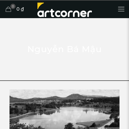
0
0 ₫
Nguyễn Bá Mậu