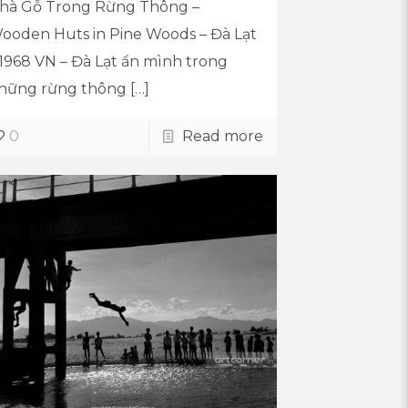
hà Gỗ Trong Rừng Thông –
ooden Huts in Pine Woods – Đà Lạt
 1968 VN – Đà Lạt ẩn mình trong
hững rừng thông
[…]
0
Read more