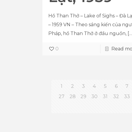
Hồ Than Thở – Lake of Sighs – Đà Lạ
– 1959 VN – Theo sáng kiến của ngư
Pháp, hồ Than Thở ở đầu nguồn,
[…
0
Read mo
1
2
3
4
5
6
7
27
28
29
30
31
32
33
© 2021
ArtCorner.vn
| All Rights Reserved |
Ng