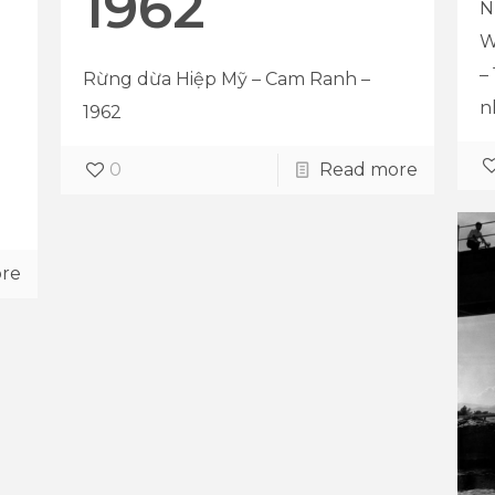
1962
N
W
–
Rừng dừa Hiệp Mỹ – Cam Ranh –
n
1962
0
Read more
re