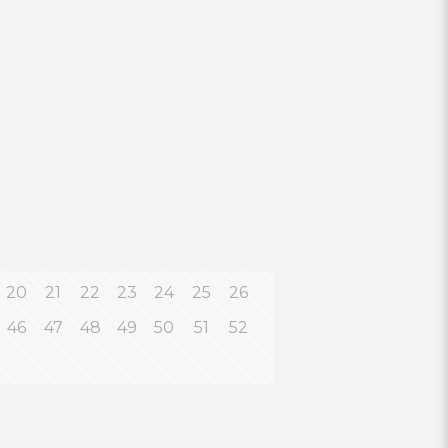
CONTACT WITH US
nguyenbakhiem@gmail.com
20
21
22
23
24
25
26
+84 91 363 7296
46
47
48
49
50
51
52