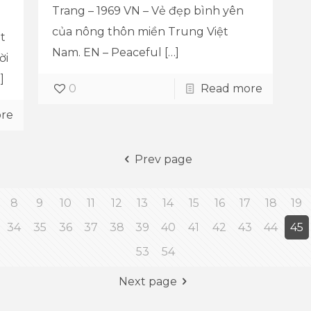
Trang – 1969 VN – Vẻ đẹp bình yên
của nông thôn miền Trung Việt
t
Nam. EN – Peaceful
[…]
ời
]
0
Read more
re
GALLERY
Prev page
SHOP
BLOG
8
9
10
11
12
13
14
15
16
17
18
19
ORDER & SHIPPING
34
35
36
37
38
39
40
41
42
43
44
45
53
54
Next page
uyen Ba Khiem