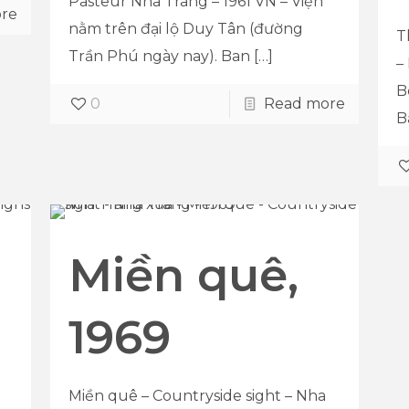
Pasteur Nha Trang – 1961 VN – Viện
re
nằm trên đại lộ Duy Tân (đường
T
Trần Phú ngày nay). Ban
[…]
–
B
0
Read more
B
Miền quê,
1969
Miền quê – Countryside sight – Nha