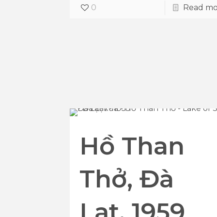
0
Read mo
Hồ Than
Thở, Đà
Lạt, 1959