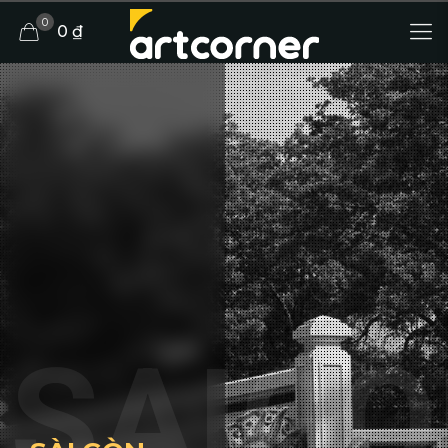
0
0 ₫