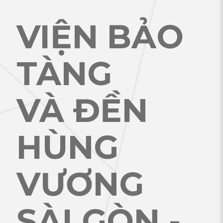
VIỆN BẢO
TÀNG
VÀ ĐỀN
HÙNG
VƯƠNG
SÀI GÒN -