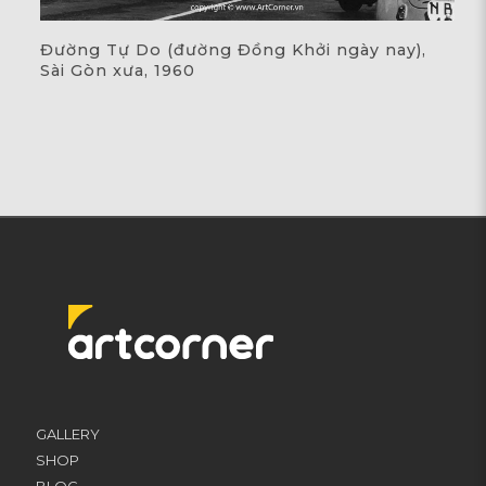
Đường Tự Do (đường Đồng Khởi ngày nay),
Sài Gòn xưa, 1960
GALLERY
SHOP
BLOG