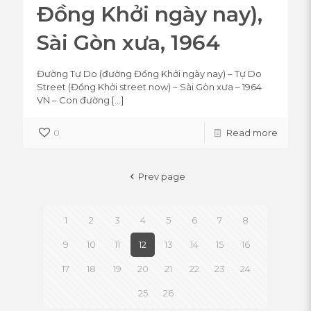
Đồng Khởi ngày nay),
Sài Gòn xưa, 1964
Đường Tự Do (đường Đồng Khởi ngày nay) – Tự Do
Street (Đồng Khởi street now) – Sài Gòn xưa – 1964
VN – Con đường
[…]
0
Read more
Prev page
1
2
3
4
5
6
7
8
9
10
11
12
13
14
15
16
17
18
19
20
21
22
23
24
25
26