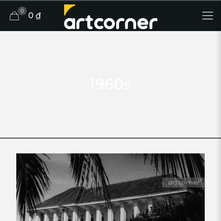
0
0 ₫
1960s