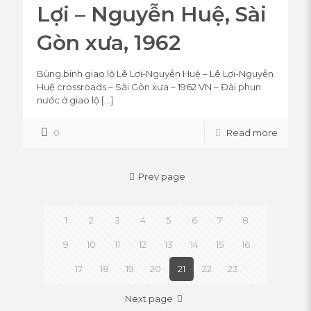
Lợi – Nguyễn Huệ, Sài
Gòn xưa, 1962
Bùng binh giao lộ Lê Lợi-Nguyễn Huệ – Lê Lợi-Nguyễn
Huệ crossroads – Sài Gòn xưa – 1962 VN – Đài phun
nước ở giao lộ
[…]
0
Read more
Prev page
1
2
3
4
5
6
7
8
9
10
11
12
13
14
15
16
17
18
19
20
21
22
23
Next page