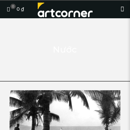
0
0 ₫
Nước