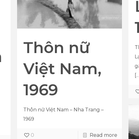
Thôn nữ
T
à
L
Việt Nam,
g
[
1969
Thôn nữ Việt Nam – Nha Trang –
1969
0
Read more