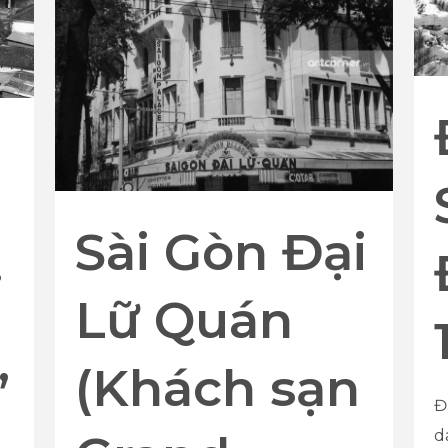
Sài Gòn Đại
i
Lữ Quán
,
(Khách sạn
Đ
d