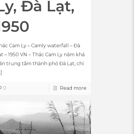
Ly, Đà Lạt,
1950
hác Cam Ly – Camly waterfall – Đà
ạt – 1950 VN – Thác Cam Ly nằm khá
ần trung tâm thành phố Đà Lạt, chỉ
…]
0
Read more