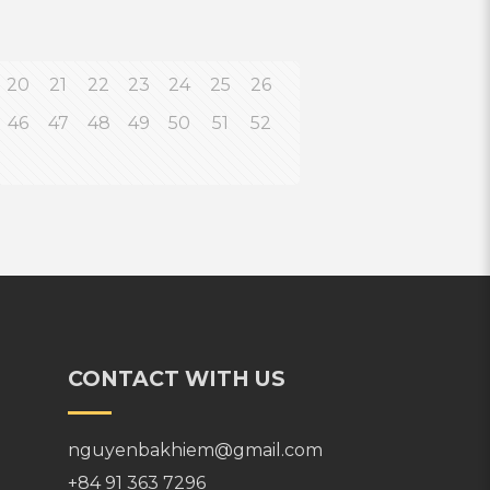
20
21
22
23
24
25
26
46
47
48
49
50
51
52
CONTACT WITH US
nguyenbakhiem@gmail.com
+84 91 363 7296