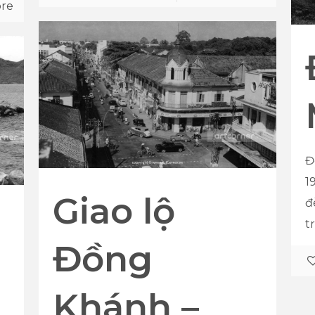
re
Đ
1
Giao lộ
đ
t
Đồng
Khánh –