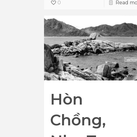
0
Read mo
Hòn
Chồng,