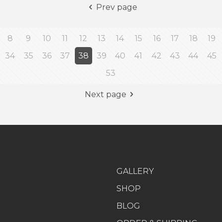
Prev page
8
9
10
11
12
13
14
15
16
17
18
19
34
35
36
37
38
39
40
41
42
43
44
45
53
Next page
GALLERY
SHOP
BLOG