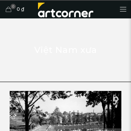
0
0 ₫
Việt Nam xưa