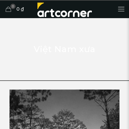
0
0 ₫
Việt Nam xưa