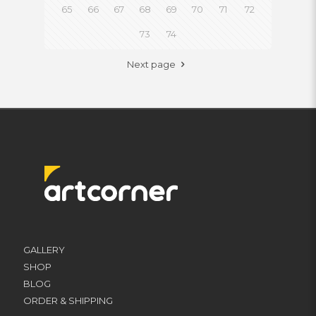
65
66
67
68
69
70
71
72
73
74
Next page
GALLERY
SHOP
BLOG
ORDER & SHIPPING